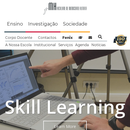
Faculdade de Motrici
Ensino
Investigação
Sociedade
Corpo Docente
Contactos
Fenix
Sistema de Gestão de Aprendizag
Webmail
A Nossa Escola
Institucional
Serviços
Agenda
Notícias
Skill Learning
Learn More