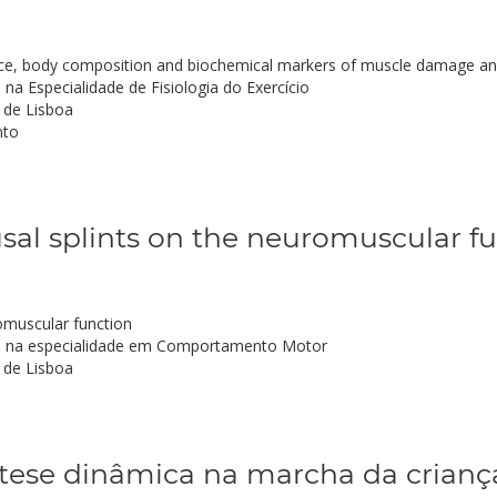
nce, body composition and biochemical markers of muscle damage a
 Especialidade de Fisiologia do Exercício
 de Lisboa
nto
lusal splints on the neuromuscular f
romuscular function
 na especialidade em Comportamento Motor
 de Lisboa
ótese dinâmica na marcha da criança