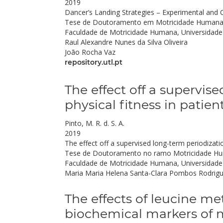
2019
Dancer’s Landing Strategies – Experimental and
Tese de Doutoramento em Motricidade Humana
Faculdade de Motricidade Humana, Universidade
Raul Alexandre Nunes da Silva Oliveira
João Rocha Vaz
repository.utl.pt
The effect off a supervis
physical fitness in patien
Pinto, M. R. d. S. A.
2019
The effect off a supervised long-term periodizatio
Tese de Doutoramento no ramo Motricidade Huma
Faculdade de Motricidade Humana, Universidade 
Maria Maria Helena Santa-Clara Pombos Rodrig
The effects of leucine m
biochemical markers of