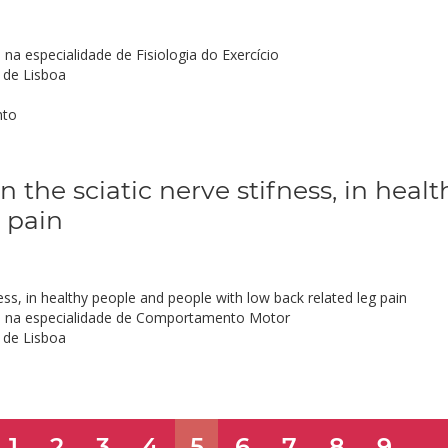
 especialidade de Fisiologia do Exercício
 de Lisboa
nto
in the sciatic nerve stifness, in hea
 pain
fness, in healthy people and people with low back related leg pain
 na especialidade de Comportamento Motor
 de Lisboa
1
2
3
4
5
6
7
8
9
...