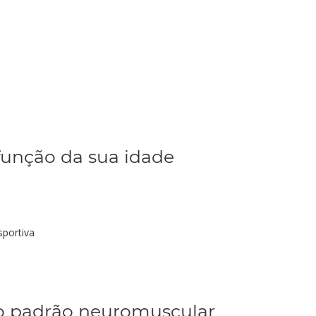
 função da sua idade
sportiva
 no padrão neuromuscular