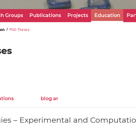
ch Groups
Publications
Projects
Education
Par
PhD Theses
ion
ses
ations
blog ar
gies – Experimental and Computati