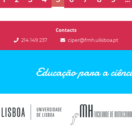
Contacts
214 149 237
ciper@fmh.ulisboa.pt
Educação para a ciênci