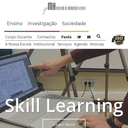
Faculdade de Motrici
Ensino
Investigação
Sociedade
Corpo Docente
Contactos
Fenix
Sistema de Gestão de Aprendizag
Webmail
A Nossa Escola
Institucional
Serviços
Agenda
Notícias
Skill Learning
Learn More