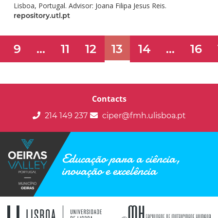
Lisboa, Portugal. Advisor: Joana Filipa Jesus Reis.
repository.utl.pt
9
...
11
12
13
14
...
16
Contacts
214 149 237
ciper@fmh.ulisboa.pt
Educação para a ciência,
inovação e excelência