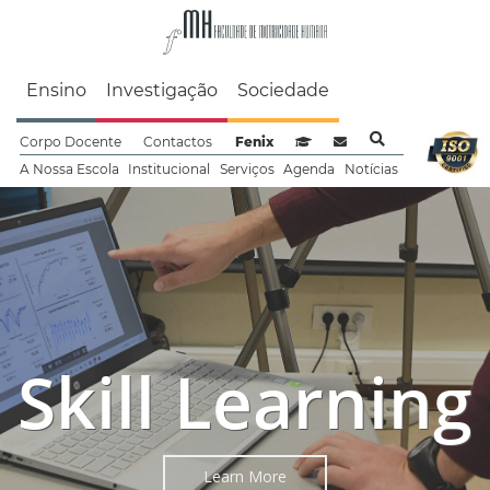
Faculdade de Motrici
Ensino
Investigação
Sociedade
Corpo Docente
Contactos
Fenix
Sistema de Gestão de Aprendizag
Webmail
A Nossa Escola
Institucional
Serviços
Agenda
Notícias
Skill Learning
Learn More