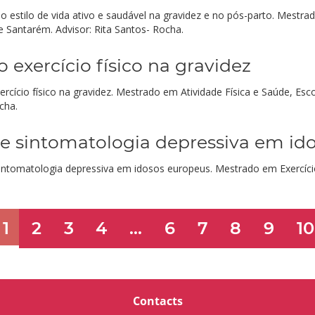
estilo de vida ativo e saudável na gravidez e no pós-parto. Mestrad
e Santarém. Advisor: Rita Santos- Rocha.
 exercício físico na gravidez
ercício físico na gravidez. Mestrado em Atividade Física e Saúde, Esc
cha.
 e sintomatologia depressiva em id
 e sintomatologia depressiva em idosos europeus. Mestrado em Exercí
1
2
3
4
...
6
7
8
9
10
Contacts