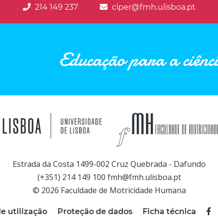
214 149 237
ciper@fmh.ulisboa.pt
Educação para a ciênci
Estrada da Costa 1499-002 Cruz Quebrada - Dafundo
(+351) 214 149 100 fmh@fmh.ulisboa.pt
© 2026 Faculdade de Motricidade Humana
e utilização
Proteção de dados
Ficha técnica