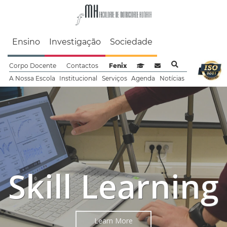
Faculdade de Motrici
Ensino
Investigação
Sociedade
Corpo Docente
Contactos
Fenix
Sistema de Gestão de Aprendizag
Webmail
A Nossa Escola
Institucional
Serviços
Agenda
Notícias
Skill Learning
Learn More