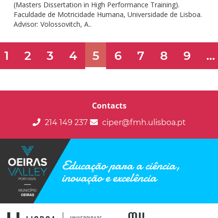
(Masters Dissertation in High Performance Training).
Faculdade de Motricidade Humana, Universidade de Lisboa.
Advisor: Volossovitch, A..
1
2
3
4
5
6
7
8
9
...
Contacts
214 149 237
ciper@fmh.ulisboa.pt
Educação para a ciência,
inovação e excelência